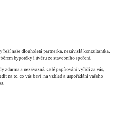
y řeší naše dlouholetá partnerka, nezávislá konzultantka,
běrem hypotéky i úvěru ze stavebního spoření.
dy zdarma a nezávazná. Celé papírování vyřídí za vás,
edit na to, co vás baví, na vzhled a uspořádání vašeho
u.