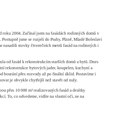
od roku 2004. Začínal jsem na fasádách rodinných domů v
. Postupně jsme se rozjeli do Prahy, Plzně, Mladé Boleslavi
me nasadili stovky čtverečních metrů fasád na rodinných i
ula od fasád k rekonstrukcím starších domů a bytů. Dnes
ní rekonstrukce bytových jader, koupelen, kuchyní a
od bourání přes rozvody až po finální úklid. Postavíme i
uovat je obvykle chytřejší než stavět od nuly.
bou přes 10 000 m² realizovaných fasád a desítky
cí. To, co odvedeme, vidíte na vlastní oči, ne na