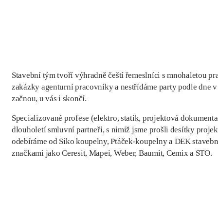
Stavební tým tvoří výhradně čeští řemeslníci s mnohaletou pr
zakázky agenturní pracovníky a nestřídáme party podle dne v t
začnou, u vás i skončí.
Specializované profese (elektro, statik, projektová dokumenta
dlouholetí smluvní partneři, s nimiž jsme prošli desítky projek
odebíráme od Siko koupelny, Ptáček-koupelny a DEK stavebn
značkami jako Ceresit, Mapei, Weber, Baumit, Cemix a STO.