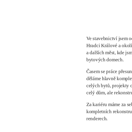
Ve stavebnictví jsem 
Hradci Králové a okolí
a dalších měst, kde js
bytových domech.
Časem se práce přesun
děláme hlavně komplet
celých bytů, projekty 
celý dům, ale rekonstr
Za kariéru máme za se
kompletních rekonstruk
renderech.