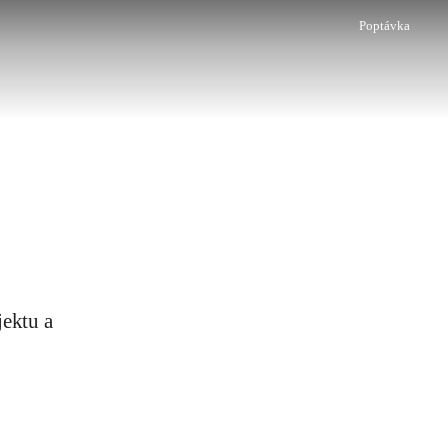
Poptávka
jektu a