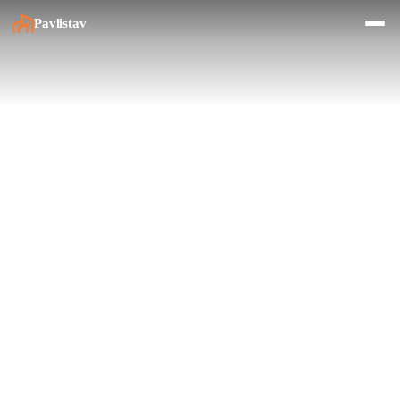
Pavlistav
Služby
Realizace
Financování
O nás
Kontakt
Rekonstrukce