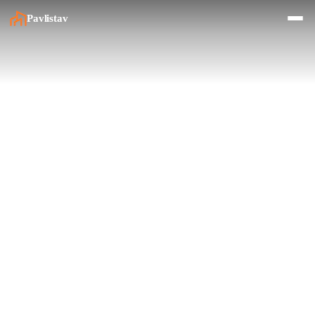
Pavlistav
Služby
Realizace
Financování
O nás
Kontakt
Rekonstrukce