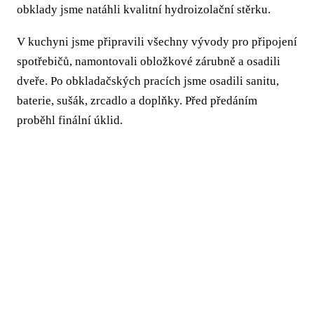
obklady jsme natáhli kvalitní hydroizolační stěrku.
V kuchyni jsme připravili všechny vývody pro připojení
spotřebičů, namontovali obložkové zárubně a osadili
dveře. Po obkladačských pracích jsme osadili sanitu,
baterie, sušák, zrcadlo a doplňky. Před předáním
proběhl finální úklid.
Vybourání stávajícího umakartového jádra
Zděné příčky z Ytongu
Nová elektroinstalace včetně bytového
rozvaděče